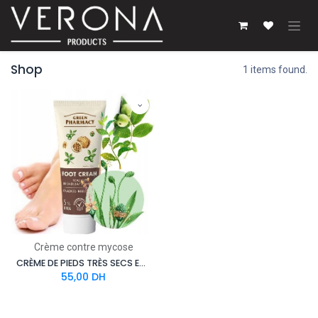
Se rendre au contenu
Shop
1 items found.
Crème contre mycose
CRÈME DE PIEDS TRÈS SECS ET ABÎMÉS RÉPARATRICE ANTI CREVASSES DES PIEDS 75ml
55,00
DH