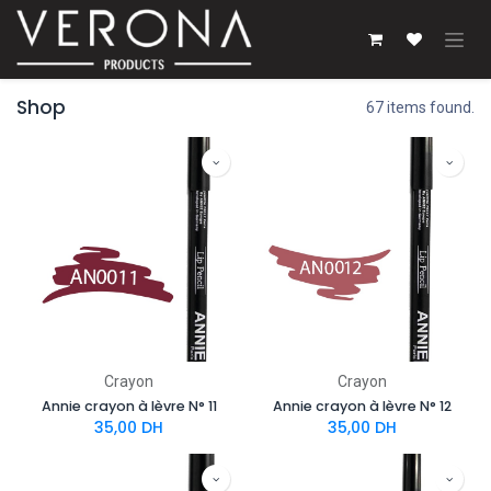
Se rendre au contenu
Shop
67 items found.
Crayon
Crayon
Annie crayon à lèvre N° 11
Annie crayon à lèvre N° 12
35,00
DH
35,00
DH