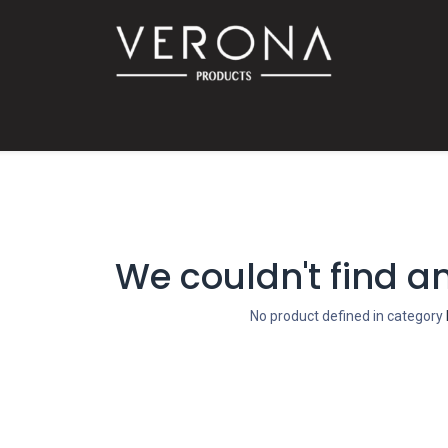
PROMO!
SUR COMMANDE
Bébé
Accessoires
Promotions
Offres
Catalog
We couldn't find a
No product defined in category