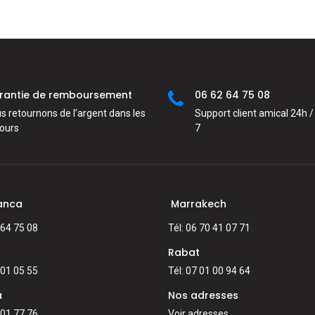
rantie de remboursement
06 62 64 75 08
s retournons de l’argent dans les
Support client amical 24h / 
jours
7
anca
Marrakech
 64 75 08
Tél: 06 70 41 07 71
Rabat
 01 05 55
Tél: 07 01 00 94 64
a
Nos adresses
 01 77 76
Voir adresses