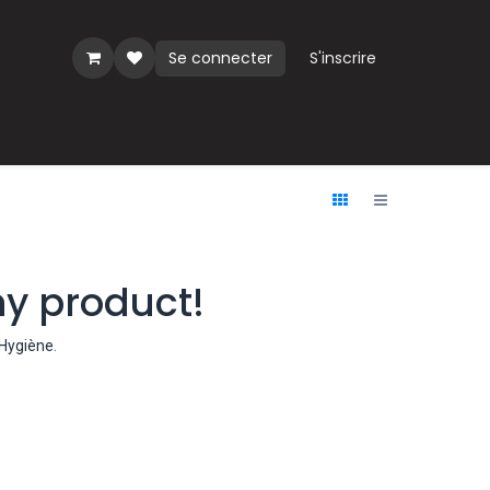
Se connecter
S'inscrire
ues
ny product!
Hygiène
.