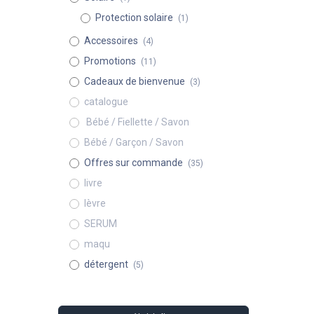
Protection solaire
(1)
Accessoires
(4)
Promotions
(11)
Cadeaux de bienvenue
(3)
catalogue
​ Bébé / Fiellette / Savon
Bébé / Garçon / Savon
Offres sur commande
(35)
livre
lèvre
SERUM
maqu
détergent
(5)