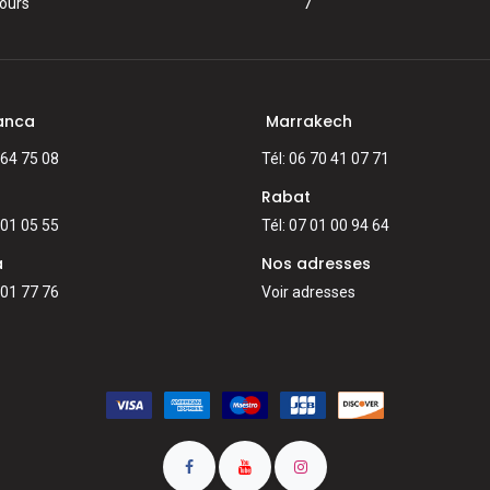
jours
7
anca
Marrakech
 64 75 08
Tél: 06 70 41 07 71
Rabat
 01 05 55
Tél: 07 01 00 94 64
a
Nos adresses
 01 77 76
Voir adresses