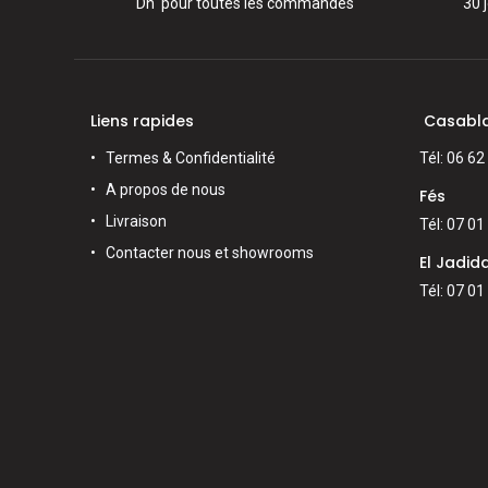
Dh pour toutes les commandes
30 
Liens rapides
Casabl
Termes & Confidentialité
Tél: 06 62
A propos de nous
Fés
Livraison
Tél: 07 01
Contacter nous et showrooms
El Jadid
Tél: 07 01