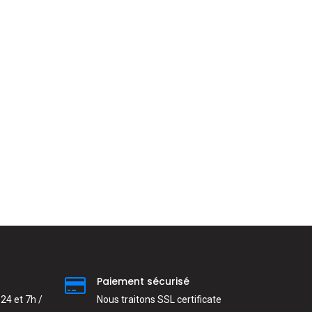
Paiement sécurisé
24 et 7h /
Nous traitons SSL сertificate