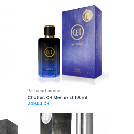
Parfums homme
Chatler: CH Men exist 100ml
249,00
DH