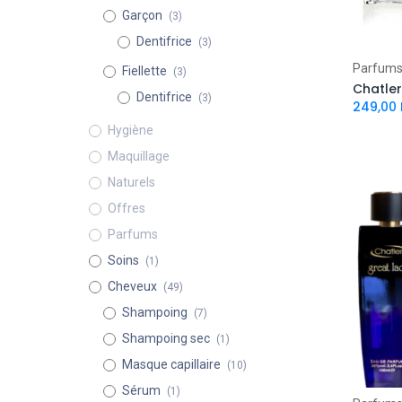
Garçon
(3)
Dentifrice
(3)
Parfum
Fiellette
(3)
Chatler
Dentifrice
(3)
249,00
Hygiène
Maquillage
Naturels
Offres
Parfums
Soins
(1)
Cheveux
(49)
Shampoing
(7)
Shampoing sec
(1)
Masque capillaire
(10)
Sérum
(1)