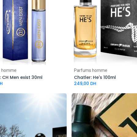
s homme
Parfums homme
: CH Men exist 30ml
Chatler: He's 100ml
H
249,00
DH