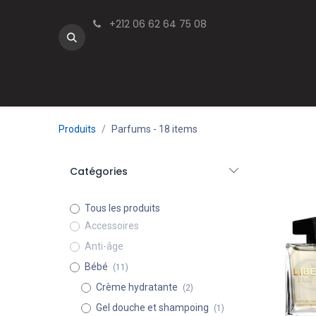
Se rendre au contenu
+212 06 62 64 75 08
Soin visage
Cheveux
Make Up
Parfums
Produits
Parfums
- 18 items
Catégories
Tous les produits
Accessoires
Anti-âge
Bébé
(11)
Crème hydratante
(2)
Gel douche et shampoing
(1)