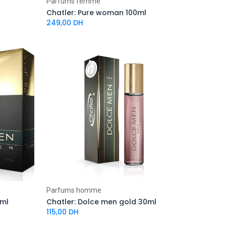
Parfums femme
Chatler: Pure woman 100ml
249,00
DH
Parfums homme
0ml
Chatler: Dolce men gold 30ml
115,00
DH