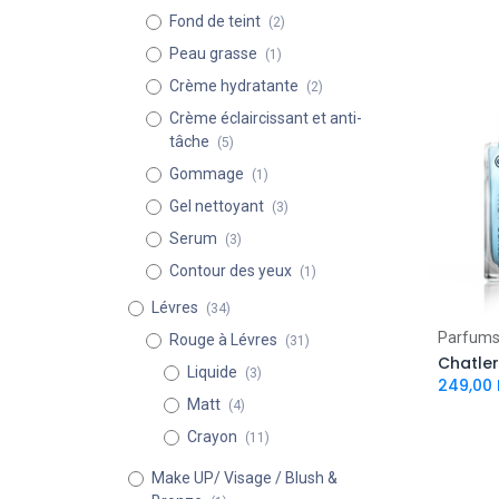
Fond de teint
(2)
Peau grasse
(1)
Crème hydratante
(2)
Crème éclaircissant et anti-
tâche
(5)
Gommage
(1)
Gel nettoyant
(3)
Serum
(3)
Contour des yeux
(1)
Lévres
(34)
Parfum
Rouge à Lévres
(31)
Chatler
Liquide
(3)
249,00
Matt
(4)
Crayon
(11)
Make UP/ Visage / Blush &