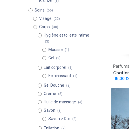
Bronze
(1)
Soins
(66)
Visage
(22)
Corps
(38)
Hygiène et toilette intime
(3)
Mousse
(1)
Gel
(2)
Parfum
Lait corporel
(1)
Chatler
Eclaircissant
(1)
115,00
D
Gel Douche
(3)
Crème
(8)
Huile de massage
(4)
Savon
(3)
Savon > Dur
(3)
Epilation
(2)