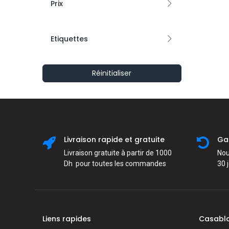
Prix
Etiquettes
-
Réinitialiser
FILTER
Dr. Santé
Fresh Juice
Green Pharmacy
Home Doctor
Livraison rapide et gratuite
Ga
Vollaré Cosmetics
Livraison gratuite à partir de 1000
Nou
Dh pour toutes les commandes
30 
Liens rapides
Casabl