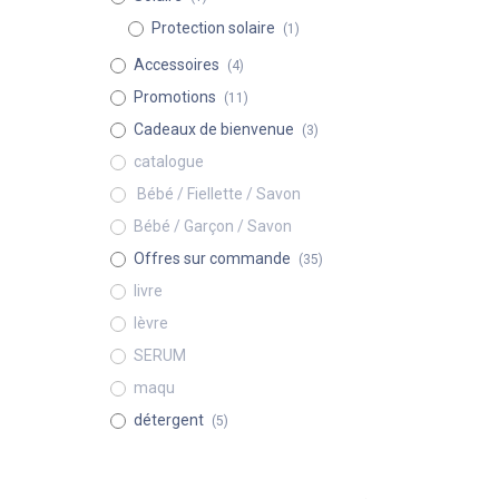
Protection solaire
(1)
Accessoires
(4)
Promotions
(11)
Cadeaux de bienvenue
(3)
catalogue
​ Bébé / Fiellette / Savon
Bébé / Garçon / Savon
Offres sur commande
(35)
livre
lèvre
SERUM
maqu
détergent
(5)