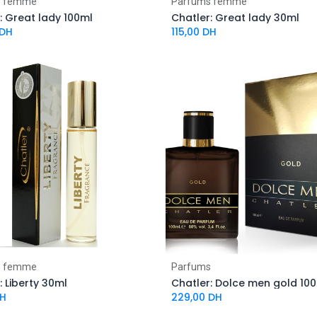
s femme
Parfums femme
: Great lady 100ml
Chatler: Great lady 30ml
DH
115,00
DH
s femme
Parfums
: Liberty 30ml
Chatler: Dolce men gold 10
H
229,00
DH