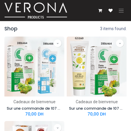
Se rendre au contenu
Shop
3 items found.
Cadeaux de bienvenue
Cadeaux de bienvenue
Sur une commande de 107 points pack Cadeau de bienvenue 1 (DH6464+DH6488) à 49 DH
Sur une commande de 107 points pack Cadeau de bienvenue 2 (G5160 ​+DH6464) à 49 DH
70,00
DH
70,00
DH