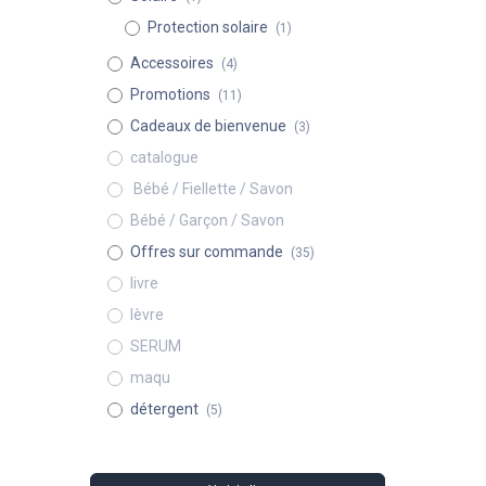
Protection solaire
(1)
Accessoires
(4)
Promotions
(11)
Cadeaux de bienvenue
(3)
catalogue
​ Bébé / Fiellette / Savon
Bébé / Garçon / Savon
Offres sur commande
(35)
livre
lèvre
SERUM
maqu
détergent
(5)