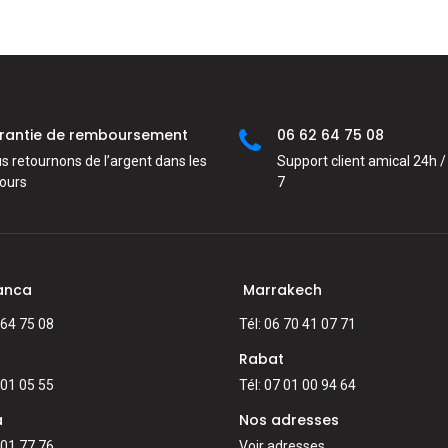
rantie de remboursement
06 62 64 75 08
s retournons de l’argent dans les
Support client amical 24h / 
jours
7
anca
Marrakech
 64 75 08
Tél: 06 70 41 07 71
Rabat
 01 05 55
Tél: 07 01 00 94 64
a
Nos adresses
 01 77 76
Voir adresses