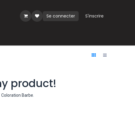
Se connecter
S'inscrire
ues
ny product!
 Coloration Barbe
.