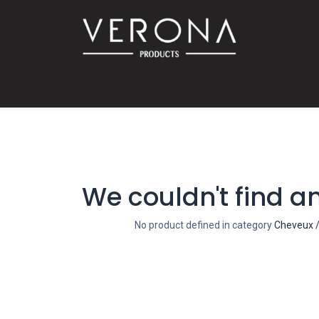
PROMO!
SUR COMMANDE
Bébé
Accessoires
Promotions
Offres
Catalog
We couldn't find a
No product defined in category
Cheveux /