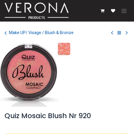
Se rendre au contenu
Make UP/ Visage / Blush & Bronze
Quiz Mosaic Blush Nr 920