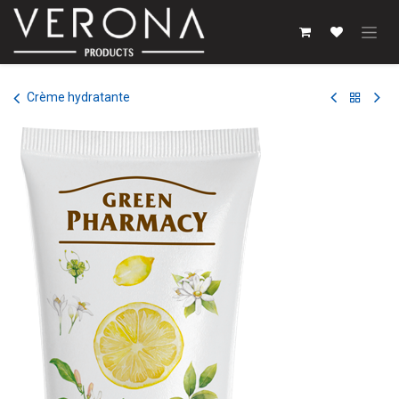
Se rendre au contenu
Crème hydratante