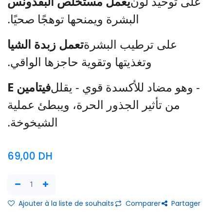
على توحيد لون
يعمل مستخلص البقدونس
البشرة ويمنحها توهجًا صحيًا.
على ترطيب البشرة
تعمل زبدة الشيا
وتغذيتها وتقوية حاجزها الواقي.
- وهو مضاد للأكسدة قوي - يقلل
فيتامين E
من تأثير الجذور الحرة، ويبطئ عملية
الشيخوخة.
69,00
DH
Ajouter à la liste de souhaits
Comparer
Partager