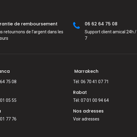
rantie de remboursement
06 62 64 75 08
s retournons de l’argent dans les
Support client amical 24h / 
jours
7
anca
Marrakech
 64 75 08
Tél: 06 70 41 07 71
Rabat
 01 05 55
Tél: 07 01 00 94 64
a
Nos adresses
 01 77 76
Voir adresses