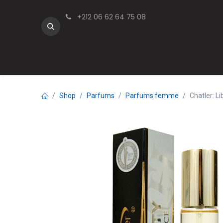
Se rendre au contenu
+212 06 62 64 75 08
Soin visage
Cheveux
Make Up
Parfums
Shop
Parfums
Parfums femme
Chatler: L