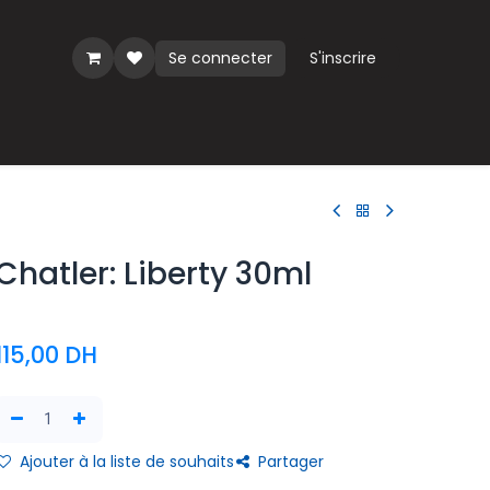
Se connecter
S'inscrire
ues
Chatler: Liberty 30ml
115,00
DH
Ajouter à la liste de souhaits
Partager