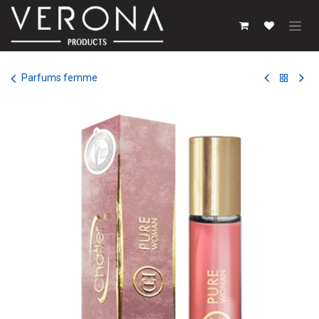
Se rendre au contenu
Parfums femme