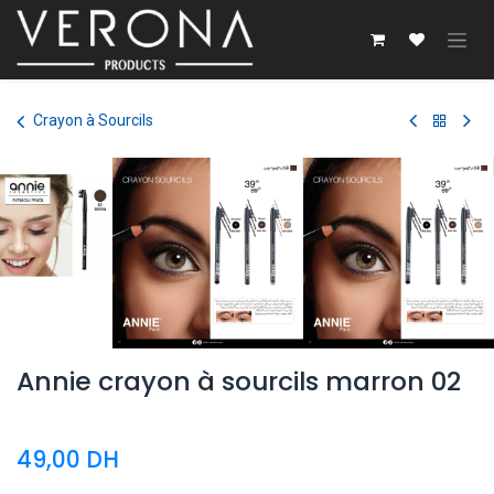
Se rendre au contenu
Crayon à Sourcils
Annie crayon à sourcils marron 02
49,00
DH