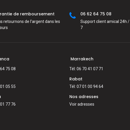
rantie de remboursement
06 62 64 75 08
s retournons de l’argent dans les
Support client amical 24h / 
jours
7
anca
Marrakech
 64 75 08
Tél: 06 70 41 07 71
Rabat
 01 05 55
Tél: 07 01 00 94 64
a
Nos adresses
 01 77 76
Voir adresses