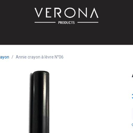
PROMO!
SUR COMMANDE
Bébé
Accessoires
Promotions
Offres
Catalog
rayon
Annie crayon à lèvre N°06