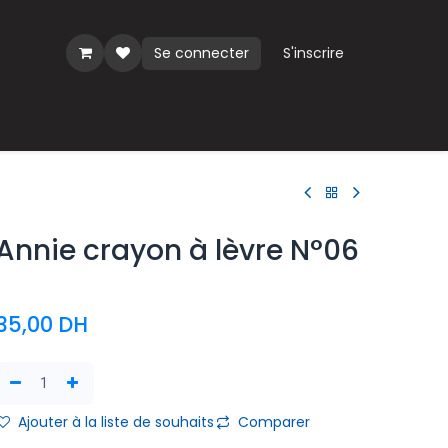
Se connecter
S'inscrire
ues
Annie crayon à lèvre N°06
35,00
DH
Ajouter à la liste de souhaits
Comparer