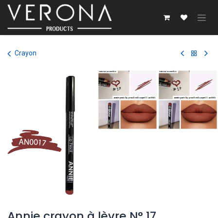
Se rendre au contenu
Crayon
Annie crayon à lèvre N° 17