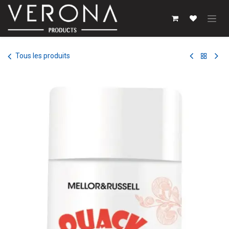
Se rendre au contenu
Tous les produits