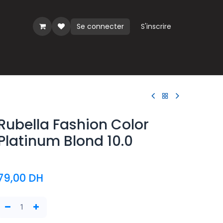
Se connecter
S'inscrire
ues
Rubella Fashion Color
Platinum Blond 10.0
79,00
DH