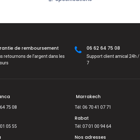
rantie de remboursement
06 62 64 75 08
s retournons de l’argent dans les
Support client amical 24h / 
jours
7
anca
Marrakech
 64 75 08
Tél: 06 70 41 07 71
Rabat
 01 05 55
Tél: 07 01 00 94 64
a
Nos adresses