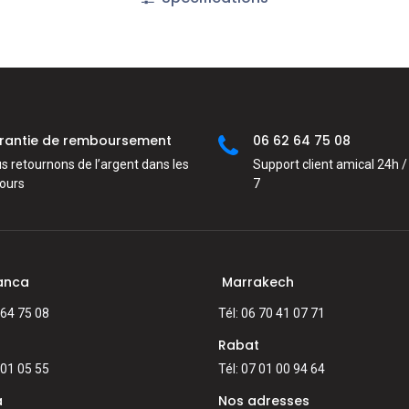
rantie de remboursement
06 62 64 75 08
s retournons de l’argent dans les
Support client amical 24h / 
jours
7
anca
Marrakech
 64 75 08
Tél: 06 70 41 07 71
Rabat
 01 05 55
Tél: 07 01 00 94 64
a
Nos adresses