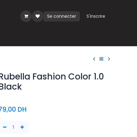
Se connecter
S'inscrire
ues
Rubella Fashion Color 1.0
Black
79,00
DH