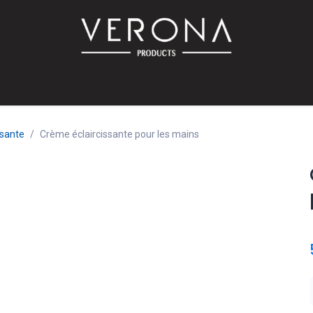
PROMO!
SUR COMMANDE
Bébé
Accessoires
Promotions
Offres
Catalog
ssante
Crème éclaircissante pour les mains