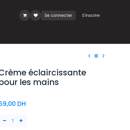
Se connecter
S'inscrire
ues
Crème éclaircissante
pour les mains
59,00
DH