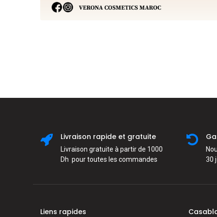
Livraison rapide et gratuite
Ga
Livraison gratuite à partir de 1000
Nou
Dh pour toutes les commandes
30 
Liens rapides
Casabl