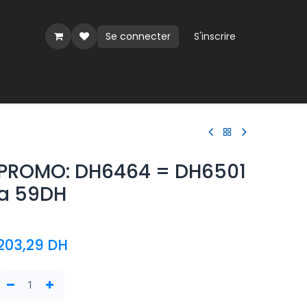
Se connecter
S'inscrire
ues
PROMO: DH6464 = DH6501
a 59DH
203,29
DH