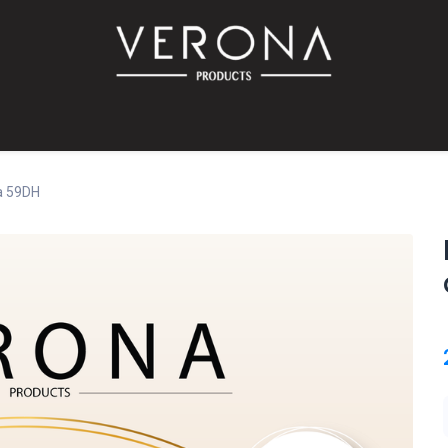
PROMO!
SUR COMMANDE
Bébé
Accessoires
Promotions
Offres
Catalog
a 59DH