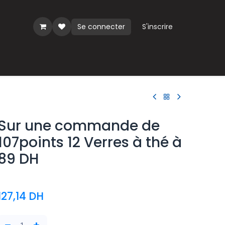
Se connecter
S'inscrire
ues
Sur une commande de
107points 12 Verres à thé à
89 DH
127,14
DH