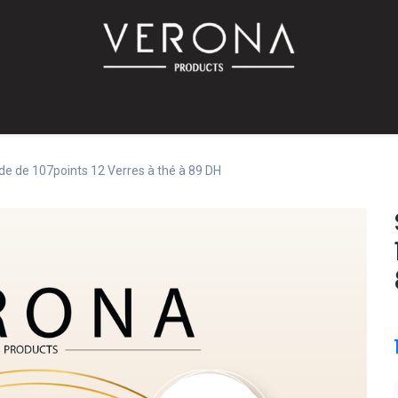
PROMO!
SUR COMMANDE
Bébé
Accessoires
Promotions
Offres
Catalog
 de 107points 12 Verres à thé à 89 DH