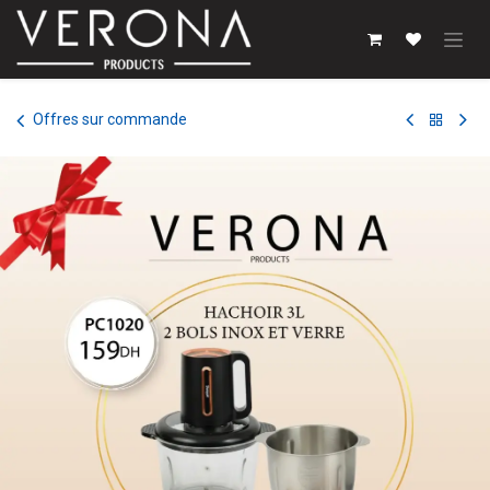
Se rendre au contenu
Offres sur commande