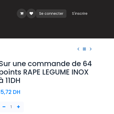
Se connecter
S'inscrire
ues
Sur une commande de 64
points RAPE LEGUME INOX
à 11DH
15,72
DH