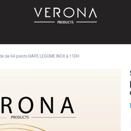
PROMO!
SUR COMMANDE
Bébé
Accessoires
Promotions
Offres
Catalog
e de 64 points RAPE LEGUME INOX à 11DH