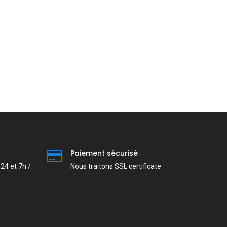
Paiement sécurisé
24 et 7h /
Nous traitons SSL сertificate