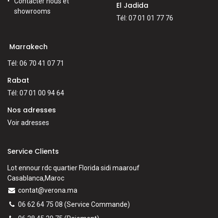
Contacter nous et
El Jadida
showrooms
Tél: 07 01 01 77 76
Marrakech
Tél: 06 70 41 07 71
Rabat
Tél: 07 01 00 94 64
Nos adresses
Voir adresses
Service Clients
Lot ennour rdc quartier Florida sidi maarouf
Casablanca,Maroc
contat@verona.ma
06 62 64 75 08
(Service Commande)