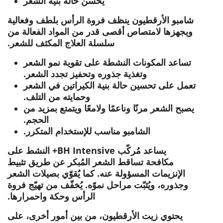
يحسن حالة بنية الشعر
شامبو الأرقطيون ينظف فروة الرأس بلطف وفعالية
ويجهزها لامتصاص أقصى قدر من المواد الفعالة من
سلسلة العلاج المكثف للشعر.
تساعد المكونات النشطة على تقوية نمو الشعر
وتغذية جذوره وتحفيز تجدد الشعر.
تعمل على تحسين حالة بنية الكيراتين في الشعر
وحمايته من التلف.
يصبح الشعر مرنًا وناعمًا ولامعًا ويتمتع بمزيد من
الحجم.
الشامبو مناسب للإستخدام المتكرر.
يساعد مُركّب BH Intensive+ النشط على
مكافحة تساقط الشعر المُبكر عن طريق تثبيط
الإنزيمات المسؤولة عنه. كما يُقوّي بصيلات الشعر
وجذوره، ويُثبّت مراحل نموّه. يُخفّف من تهيّج فروة
الرأس وحكة واحمرارها.
يحتوي زيت الأرقطيون، من بين أمور أخرى، على