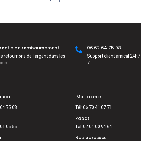
rantie de remboursement
06 62 64 75 08
s retournons de l’argent dans les
Support client amical 24h / 
jours
7
anca
Marrakech
 64 75 08
Tél: 06 70 41 07 71
Rabat
 01 05 55
Tél: 07 01 00 94 64
a
Nos adresses