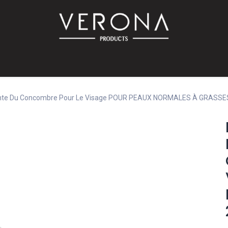
PROMO!
SUR COMMANDE
Bébé
Accessoires
Promotions
Offres
Catalog
llante Du Concombre Pour Le Visage POUR PEAUX NORMALES À GRASS