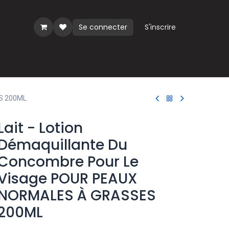
Se connecter
S'inscrire
ues
ES 200ML
Lait - Lotion
Démaquillante Du
Concombre Pour Le
Visage POUR PEAUX
NORMALES À GRASSES
200ML