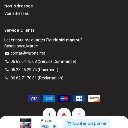
Nos adresses
Voir adresses
Service Clients
Lot ennour rdc quartier Florida sidi maarouf
Casablanca,Maroc
contat@verona.ma
06 62 64 75 08
(Service Commande)
06 28 45 29 75
(Paiement)
06 62 71 70 81
(
Réclamation)
Price:
Ajouter au panier
99,00
DH