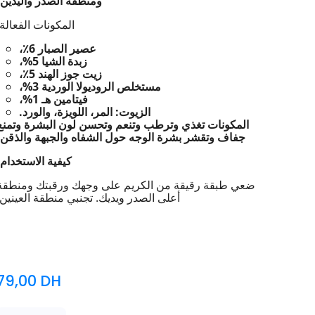
ومنطقة الصدر واليدين.
المكونات الفعالة:
عصير الصبار 6٪،
زبدة الشيا 5%،
زيت جوز الهند 5٪،
مستخلص الروديولا الوردية 3%،
فيتامين هـ 1%،
الزيوت: المر، اللويزة، والورد.
المكونات تغذي وترطب وتنعم وتحسن لون البشرة وتمنع
جفاف وتقشر بشرة الوجه حول الشفاه والجبهة والذقن.
كيفية الاستخدام:
ضعي طبقة رقيقة من الكريم على وجهك ورقبتك ومنطقة
أعلى الصدر ويديك. تجنبي منطقة العينين.
79,00
DH