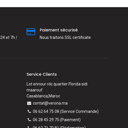
Paiement sécurisé
24 et 7h /
Nous traitons SSL сertificate
Service Clients
Lot ennour rdc quartier Florida sidi
maarouf
Casablanca,Maroc
contat@verona.ma
06 62 64 75 08
(Service Commande)
06 28 45 29 75
(Paiement)