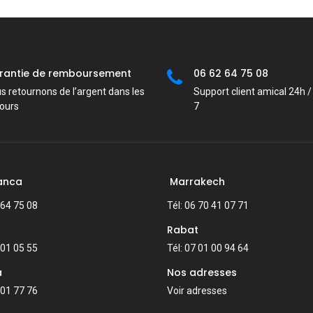
rantie de remboursement
06 62 64 75 08
s retournons de l’argent dans les
Support client amical 24h / 
jours
7
anca
Marrakech
 64 75 08
Tél: 06 70 41 07 71
Rabat
 01 05 55
Tél: 07 01 00 94 64
a
Nos adresses
 01 77 76
Voir adresses