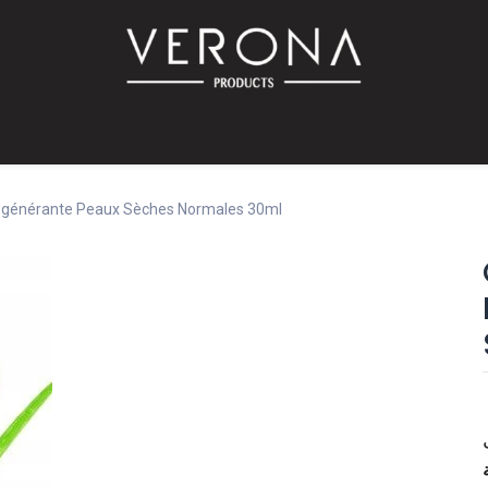
PROMO!
SUR COMMANDE
Bébé
Accessoires
Promotions
Offres
Catalog
égénérante Peaux Sèches Normales 30ml