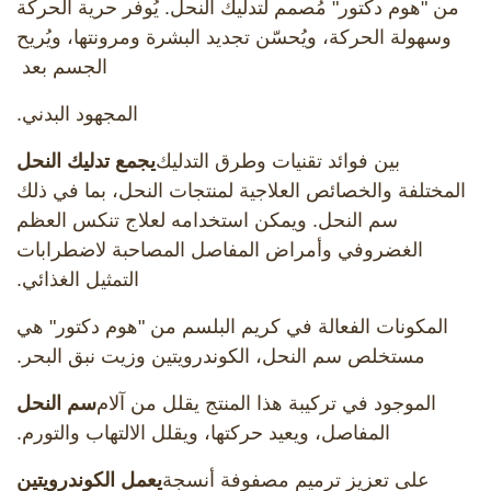
من "هوم دكتور" مُصمم لتدليك النحل. يُوفر حرية الحركة
وسهولة الحركة، ويُحسّن تجديد البشرة ومرونتها، ويُريح
الجسم بعد
المجهود البدني.
بين فوائد تقنيات وطرق التدليك
يجمع تدليك النحل
المختلفة والخصائص العلاجية لمنتجات النحل، بما في ذلك
سم النحل. ويمكن استخدامه لعلاج تنكس العظم
الغضروفي وأمراض المفاصل المصاحبة لاضطرابات
التمثيل الغذائي.
المكونات الفعالة في كريم البلسم من "هوم دكتور" هي
مستخلص سم النحل، الكوندرويتين وزيت نبق البحر.
الموجود في تركيبة هذا المنتج يقلل من آلام
سم النحل
المفاصل، ويعيد حركتها، ويقلل الالتهاب والتورم.
على تعزيز ترميم مصفوفة أنسجة
يعمل الكوندرويتين