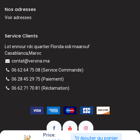
Nos adresses
Voir adresses
Service Clients
Lot ennour rdc quartier Florida sidi maarouf
Casablanca,Maroc
contat@verona.ma
06 62 64 75 08
(Service Commande)
06 28 45 29 75
(Paiement)
06 62 71 70 81
(
Réclamation)
Price:
Ajouter au panier